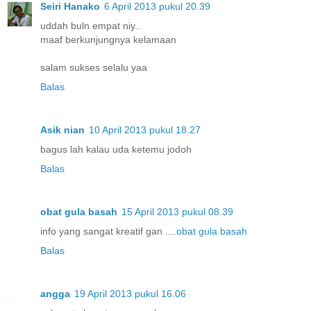
Seiri Hanako
6 April 2013 pukul 20.39
uddah buln empat niy..
maaf berkunjungnya kelamaan
salam sukses selalu yaa
Balas
Asik nian
10 April 2013 pukul 18.27
bagus lah kalau uda ketemu jodoh
Balas
obat gula basah
15 April 2013 pukul 08.39
info yang sangat kreatif gan ....
obat gula basah
Balas
angga
19 April 2013 pukul 16.06