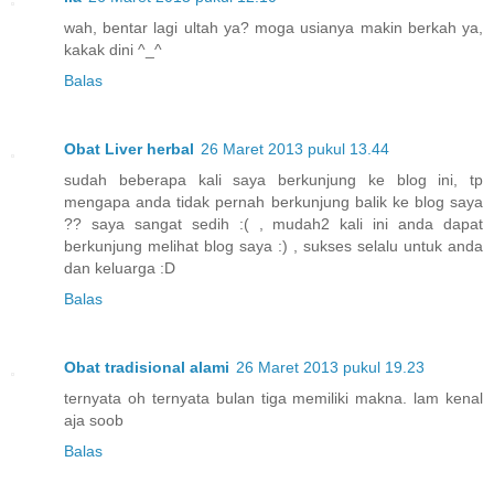
wah, bentar lagi ultah ya? moga usianya makin berkah ya,
kakak dini ^_^
Balas
Obat Liver herbal
26 Maret 2013 pukul 13.44
sudah beberapa kali saya berkunjung ke blog ini, tp
mengapa anda tidak pernah berkunjung balik ke blog saya
?? saya sangat sedih :( , mudah2 kali ini anda dapat
berkunjung melihat blog saya :) , sukses selalu untuk anda
dan keluarga :D
Balas
Obat tradisional alami
26 Maret 2013 pukul 19.23
ternyata oh ternyata bulan tiga memiliki makna. lam kenal
aja soob
Balas