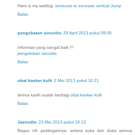
Here is my weblog:
workouts to increase vertical Jump
Balas
pengobatan sinusitis
29 April 2013 pukul 09.05
informasi yang sangat baik !!!
pengobatan sinusitis
Balas
obat kanker kulit
2 Mei 2013 pukul 10.21
terima kasih sudah berbagi
obat kanker kulit
Balas
Jaenudin
23 Mei 2013 pukul 20.13
Bagus nih postingannya. antara suka dan duka semua