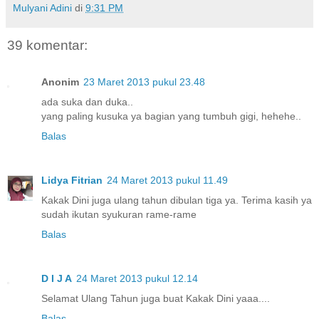
Mulyani Adini
di
9:31 PM
39 komentar:
Anonim
23 Maret 2013 pukul 23.48
ada suka dan duka..
yang paling kusuka ya bagian yang tumbuh gigi, hehehe..
Balas
Lidya Fitrian
24 Maret 2013 pukul 11.49
Kakak Dini juga ulang tahun dibulan tiga ya. Terima kasih ya
sudah ikutan syukuran rame-rame
Balas
D I J A
24 Maret 2013 pukul 12.14
Selamat Ulang Tahun juga buat Kakak Dini yaaa....
Balas