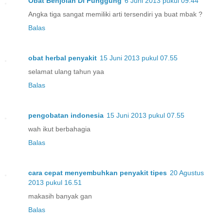
Obat Benjolan Di Punggung
6 Juni 2013 pukul 09.44
Angka tiga sangat memiliki arti tersendiri ya buat mbak ?
Balas
obat herbal penyakit
15 Juni 2013 pukul 07.55
selamat ulang tahun yaa
Balas
pengobatan indonesia
15 Juni 2013 pukul 07.55
wah ikut berbahagia
Balas
cara cepat menyembuhkan penyakit tipes
20 Agustus
2013 pukul 16.51
makasih banyak gan
Balas