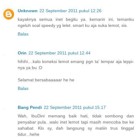
Unknown
22 September 2011 pukul 12.26
kayaknya semua inet begitu ya. kemarin ini, temanku
ngeluh soal speedy yg lelet. smart ku aja suka lemot, sis.
Balas
Orin
22 September 2011 pukul 12.44
hihihi....kalo koneksi lemot emang pgn ta' lempar aja leppi-
nya ya bu :D
Selamat bersabaaaaar he he
Balas
Bang Pendi
22 September 2011 pukul 15.17
Wah, IbuDini memang baik hati, tidak sombong dan
penyabar pula...walo inet lemot tapi masih mencoba bw ke
sahabat. Klo sy, dah langsung sy matiin trus tinggal
tidur...hehe