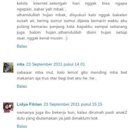
kelola internet..setengah hari nggak bisa ngapa
ngapain..sabar yah mbak...
alhamdulilah hujan mbak, disyukuri kalo nggak bakalan
susah air, kering sumur sumur..dijawa kemarin waktu aku
pulang kemarau panjang..kata bapakku sampai sekarang
juga balom hujan..alhamdulilah disini hujan setiap
saat..nggak kenal musim..:)
Balas
nita
23 September 2011 pukul 14.01
sabaaar mba mul, kalo lemot gitu mending mba bwt
makanan aja trus ntar bagi bwt aku he..he..
Balas
Lidya Fitrian
23 September 2011 pukul 15.15
namanya juga ibu bekerja bun, kalau dirumah pasti anak2
dulu yang diutamakan ya.jadi dimaklumi kok
Balas