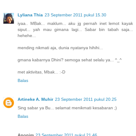
Lyliana Thia
23 September 2011 pukul 15.30
iyaa.. MBak... maklum... aku jg pernah inet lemot kayak
siput... yah mau gimana lagi... Sabar bin tabah saja...
hehehe...
mending nikmati aja, dunia nyatanya hihihi...
gmana kabarnya Dhini? semoga sehat selalu ya... ^_^
met aktivitas, Mbak... :-D
Balas
Artineke A. Muhir
23 September 2011 pukul 20.25
Sing sabar ya Bu... selamat menikmati kesabaran ;)
Balas
Anonim
23 September 2011 pukul 21.46