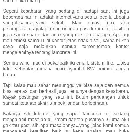
sabar suka hilang ".
Seperti kesabaran yang sedang di hadapi saat ini juga
beberapa hari ini adalah internet yang begitu..begitu...begitu
sangat..sangat..slow sekali. Mau emosi gak ada
pelampiasan, apalagi uring-uringan pas di rumah , kasihan
juga sama suami dan anak yang gak tau apa-apa. Apalagi
mau emosi sama IT di kantor jelas ndak bisa , karna bukan
saya saja melainkan semua temen-temen kantor
mengalaminya tentang lambreta ini.
Semua yang mau di buka baik itu email, sistem, file......bisa
tidur sebentar, gimana mau nyambil BW hmmm jangan
harap.
Tapi kalau mau sabar menunggu ya bisa saja dan semua
bisa teratasi dan berhasil juga, tentunya dengan kesabaran.
Kayak postingan yang satu ini. Butuh perjuangan untuk
sampai ketahap akhir...( mbok jangan berlebihan ).
Katanya sih...Internet yang super lambreta ini sedang
mengalami masalah di Batam daerah pusatnya. Cuma aku
gak tau pasti sih apa masalahnya...yang jelas kami semua
mengalami kesulitan baik itu kerja apalagi mau buka